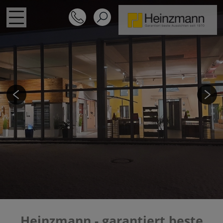
Previ
Next
ous
Heinz­mann - garan­tiert beste