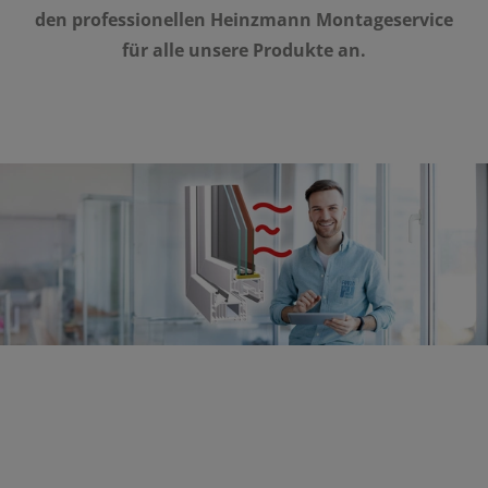
den profes­sio­nellen Heinz­mann Monta­ge­ser­vice
für alle unsere Produkte an.