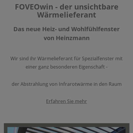
FOVE­Owin - der unsicht­bare
Wärme­lie­fe­rant
Das neue Heiz- und Wohl­fühl­fenster
von Heinz­mann
Wir sind ihr Wärme­lie­fe­rant für Spezi­al­fenster mit
einer ganz beson­deren Eigen­schaft -
der Abstrah­lung von Infra­rot­wärme in den Raum
Erfahren Sie mehr