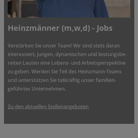
Heinz­männer (m,w,d) - Jobs
Verstärken Sie unser Team! Wir sind stets daran
inter­es­siert, jungen, dyna­mi­schen und leis­tungs­be­
reiten Leuten eine Lebens- und Arbeits­per­spek­tive
zu geben. Werden Sie Teil des Heinz­mann-Teams
und unter­stützen Sie tatkräftig unser fami­li­en­
geführtes Unter­nehmen.
Zu den aktuellen Stellenangeboten