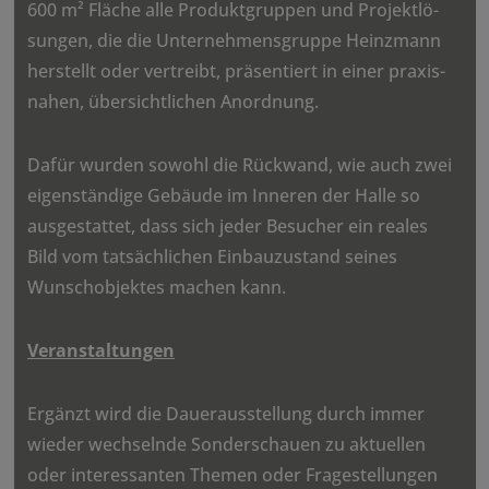
600 m² Fläche alle Produkt­gruppen und Projekt­lö­
sungen, die die Unter­neh­mens­gruppe Heinz­mann
herstellt oder vertreibt, präsen­tiert in einer praxis­
nahen, über­sicht­li­chen Anord­nung.
Dafür wurden sowohl die Rück­wand, wie auch zwei
eigen­stän­dige Gebäude im Inneren der Halle so
ausge­stattet, dass sich jeder Besu­cher ein reales
Bild vom tatsäch­li­chen Einbau­zu­stand seines
Wunsch­ob­jektes machen kann.
Veran­stal­tungen
Ergänzt wird die Dauer­aus­stel­lung durch immer
wieder wech­selnde Sonder­schauen zu aktu­ellen
oder inter­es­santen Themen oder Frage­stel­lungen