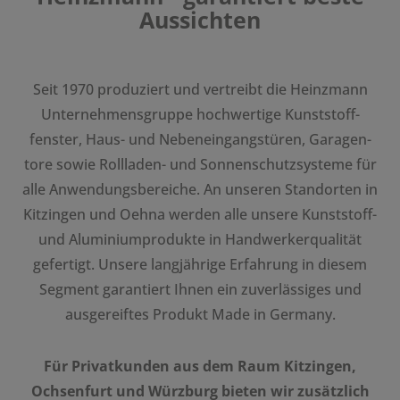
Aussichten
Seit 1970 produ­ziert und vertreibt die Heinz­mann
Unter­neh­mens­gruppe hoch­wer­tige Kunst­stoff­
fenster, Haus- und Neben­ein­gangs­türen, Gara­gen­
tore sowie Roll­laden- und Sonnen­schutz­sys­teme für
alle Anwen­dungs­be­reiche. An unseren Stand­orten in
Kitzingen und Oehna werden alle unsere Kunst­stoff-
und Alumi­ni­um­pro­dukte in Hand­wer­ker­qua­lität
gefer­tigt. Unsere lang­jäh­rige Erfah­rung in diesem
Segment garan­tiert Ihnen ein zuver­läs­siges und
ausge­reiftes Produkt Made in Germany.
Für Privat­kunden aus dem Raum Kitzingen,
Ochsen­furt und Würz­burg bieten wir zusätz­lich