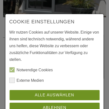
COOKIE EINSTEL­LUNGEN
AUFSATZELEMENTE - STETS OBEN
Wir nutzen Cookies auf unserer Website. Einige von
AUF!
ihnen sind tech­nisch notwendig, während andere
uns helfen, diese Website zu verbes­sern oder
zusätz­liche Funk­tio­na­li­täten zur Verfü­gung zu
stellen.
Notwen­dige Cookies
Externe Medien
ALLE AUSWÄHLEN
ABLEHNEN